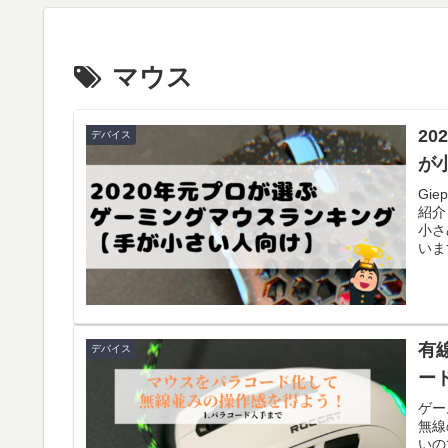
マウス
2
デバイス
が
Gi
紹介
小さ
いま
有
デバイス
ー
ゲー
無線
いの